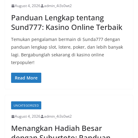
August 4, 2026
admin_4i3s0wt2
Panduan Lengkap tentang
Sund777: Kasino Online Terbaik
Temukan pengalaman bermain di Sunda777 dengan
panduan lengkap slot, lotere, poker, dan lebih banyak
lagi. Bergabunglah sekarang di kasino online
terpopuler!
Read More
UNCATEGORIZED
August 4, 2026
admin_4i3s0wt2
Menangkan Hadiah Besar
dengan Suburtoto: Panduan