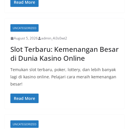
Read More
UNCATEGORIZED
August 5, 2026
admin_4i3s0wt2
Slot Terbaru: Kemenangan Besar
di Dunia Kasino Online
Temukan slot terbaru, poker, lottery, dan lebih banyak
lagi di kasino online. Pelajari cara meraih kemenangan
besar!
Read More
UNCATEGORIZED