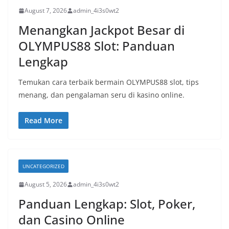
August 7, 2026
admin_4i3s0wt2
Menangkan Jackpot Besar di
OLYMPUS88 Slot: Panduan
Lengkap
Temukan cara terbaik bermain OLYMPUS88 slot, tips
menang, dan pengalaman seru di kasino online.
Read More
UNCATEGORIZED
August 5, 2026
admin_4i3s0wt2
Panduan Lengkap: Slot, Poker,
dan Casino Online