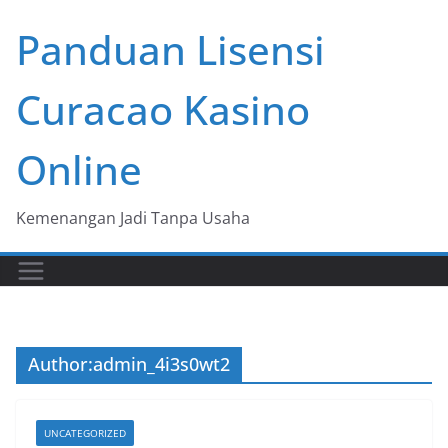
Skip
Panduan Lisensi
to
content
Curacao Kasino
Online
Kemenangan Jadi Tanpa Usaha
Author:
admin_4i3s0wt2
UNCATEGORIZED