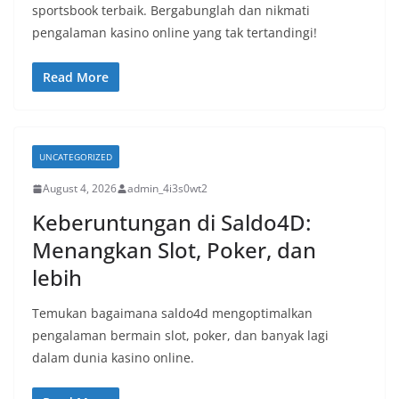
sportsbook terbaik. Bergabunglah dan nikmati
pengalaman kasino online yang tak tertandingi!
Read More
UNCATEGORIZED
August 4, 2026
admin_4i3s0wt2
Keberuntungan di Saldo4D:
Menangkan Slot, Poker, dan
lebih
Temukan bagaimana saldo4d mengoptimalkan
pengalaman bermain slot, poker, dan banyak lagi
dalam dunia kasino online.