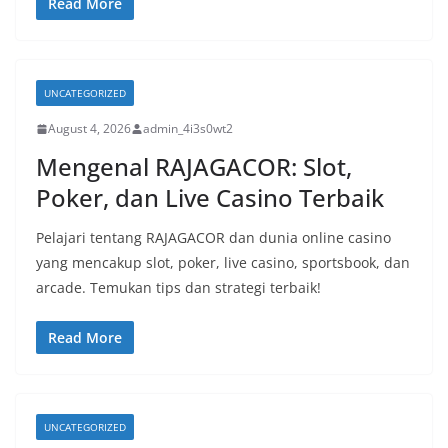
Read More
UNCATEGORIZED
August 4, 2026
admin_4i3s0wt2
Mengenal RAJAGACOR: Slot,
Poker, dan Live Casino Terbaik
Pelajari tentang RAJAGACOR dan dunia online casino
yang mencakup slot, poker, live casino, sportsbook, dan
arcade. Temukan tips dan strategi terbaik!
Read More
UNCATEGORIZED