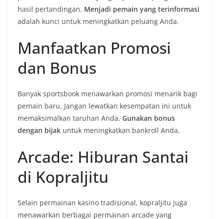
hasil pertandingan.
Menjadi pemain yang terinformasi
adalah kunci untuk meningkatkan peluang Anda.
Manfaatkan Promosi
dan Bonus
Banyak sportsbook menawarkan promosi menarik bagi
pemain baru. Jangan lewatkan kesempatan ini untuk
memaksimalkan taruhan Anda.
Gunakan bonus
dengan bijak
untuk meningkatkan bankroll Anda.
Arcade: Hiburan Santai
di Kopraljitu
Selain permainan kasino tradisional, kopraljitu juga
menawarkan berbagai permainan arcade yang