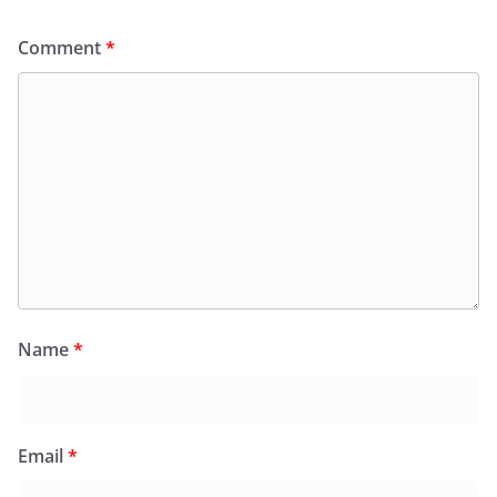
Comment
*
Name
*
Email
*