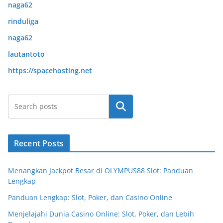
naga62
rinduliga
naga62
lautantoto
https://spacehosting.net
Search
Recent Posts
Menangkan Jackpot Besar di OLYMPUS88 Slot: Panduan
Lengkap
Panduan Lengkap: Slot, Poker, dan Casino Online
Menjelajahi Dunia Casino Online: Slot, Poker, dan Lebih