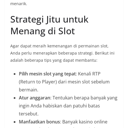
menarik.
Strategi Jitu untuk
Menang di Slot
Agar dapat meraih kemenangan di permainan slot,
Anda perlu menerapkan beberapa strategi. Berikut ini
adalah beberapa tips yang dapat membantu:
Pilih mesin slot yang tepat
: Kenali RTP
(Return to Player) dari mesin slot sebelum
bermain.
Atur anggaran
: Tentukan berapa banyak yang
ingin Anda habiskan dan patuhi batas
tersebut.
Manfaatkan bonus
: Banyak kasino online