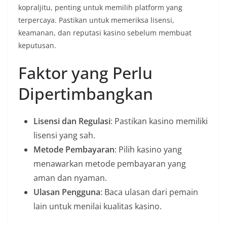
kopraljitu, penting untuk memilih platform yang
terpercaya. Pastikan untuk memeriksa lisensi,
keamanan, dan reputasi kasino sebelum membuat
keputusan.
Faktor yang Perlu
Dipertimbangkan
Lisensi dan Regulasi
: Pastikan kasino memiliki
lisensi yang sah.
Metode Pembayaran
: Pilih kasino yang
menawarkan metode pembayaran yang
aman dan nyaman.
Ulasan Pengguna
: Baca ulasan dari pemain
lain untuk menilai kualitas kasino.