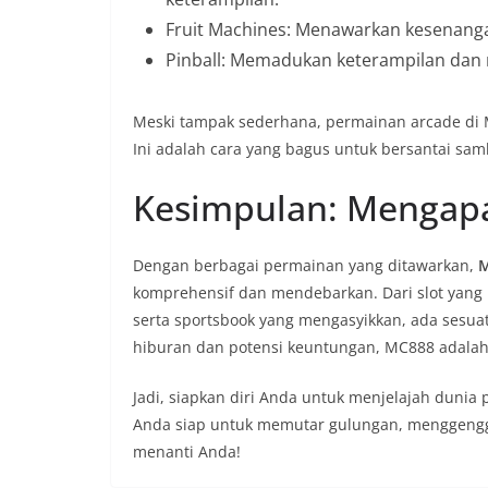
Fruit Machines: Menawarkan kesenangan
Pinball: Memadukan keterampilan dan 
Meski tampak sederhana, permainan arcade di
Ini adalah cara yang bagus untuk bersantai sam
Kesimpulan: Mengap
Dengan berbagai permainan yang ditawarkan,
komprehensif dan mendebarkan. Dari slot yang
serta sportsbook yang mengasyikkan, ada sesua
hiburan dan potensi keuntungan, MC888 adalah 
Jadi, siapkan diri Anda untuk menjelajah duni
Anda siap untuk memutar gulungan, menggengg
menanti Anda!