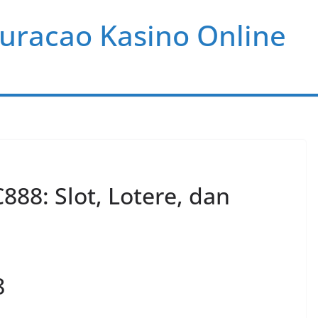
uracao Kasino Online
88: Slot, Lotere, dan
8