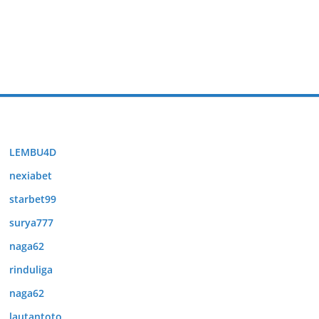
LEMBU4D
nexiabet
starbet99
surya777
naga62
rinduliga
naga62
lautantoto