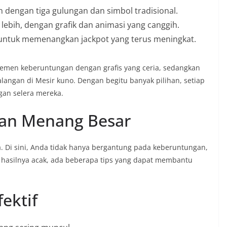
 dengan tiga gulungan dan simbol tradisional.
 lebih, dengan grafik dan animasi yang canggih.
 untuk memenangkan jackpot yang terus meningkat.
men keberuntungan dengan grafis yang ceria, sedangkan
ngan di Mesir kuno. Dengan begitu banyak pilihan, setiap
an selera mereka.
tan Menang Besar
. Di sini, Anda tidak hanya bergantung pada keberuntungan,
un hasilnya acak, ada beberapa tips yang dapat membantu
fektif