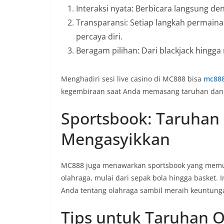
Interaksi nyata: Berbicara langsung d
Transparansi: Setiap langkah permaina
percaya diri.
Beragam pilihan: Dari blackjack hingga
Menghadiri sesi live casino di MC888 bisa
mc88
kegembiraan saat Anda memasang taruhan dan m
Sportsbook: Taruhan
Mengasyikkan
MC888 juga menawarkan sportsbook yang memu
olahraga, mulai dari sepak bola hingga basket
Anda tentang olahraga sambil meraih keuntung
Tips untuk Taruhan O