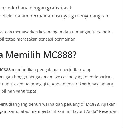
 sederhana dengan grafis klasik.
refleks dalam permainan fisik yang menyenangkan.
 MC888 menawarkan kesenangan dan tantangan tersendiri.
bil tetap merasakan sensasi permainan.
a Memilih MC888?
MC888
memberikan pengalaman perjudian yang
 megah hingga pengalaman live casino yang mendebarkan,
tu untuk semua orang. Jika Anda mencari kombinasi antara
pilihan yang tepat.
a perjudian yang penuh warna dan peluang di
MC888
. Apakah
am kartu, atau mempertaruhkan tim favorit Anda? Keseruan