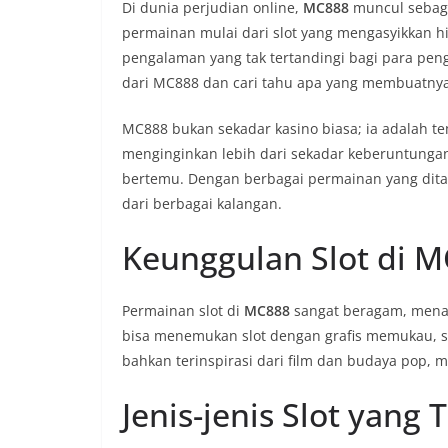
Di dunia perjudian online,
MC888
muncul sebaga
permainan mulai dari slot yang mengasyikkan 
pengalaman yang tak tertandingi bagi para peng
dari MC888 dan cari tahu apa yang membuatnya
MC888 bukan sekadar kasino biasa; ia adalah t
menginginkan lebih dari sekadar keberuntungan.
bertemu. Dengan berbagai permainan yang dita
dari berbagai kalangan.
Keunggulan Slot di 
Permainan slot di
MC888
sangat beragam, mena
bisa menemukan slot dengan grafis memukau, s
bahkan terinspirasi dari film dan budaya pop,
Jenis-jenis Slot yang 