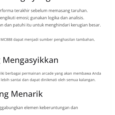
an performa terakhir sebelum memasang taruhan.
ngikuti emosi; gunakan logika dan analisis.
n dan patuhi itu untuk menghindari kerugian besar.
 di MC888 dapat menjadi sumber penghasilan tambahan,
g Mengasyikkan
iliki berbagai permainan arcade yang akan membawa Anda
 lebih santai dan dapat dinikmati oleh semua kalangan.
ng Menarik
nggabungkan elemen keberuntungan dan