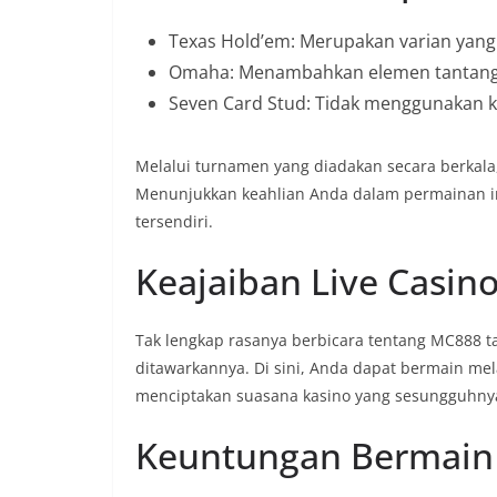
Texas Hold’em: Merupakan varian yang 
Omaha: Menambahkan elemen tantanga
Seven Card Stud: Tidak menggunakan ka
Melalui turnamen yang diadakan secara berkala
Menunjukkan keahlian Anda dalam permainan i
tersendiri.
Keajaiban Live Casin
Tak lengkap rasanya berbicara tentang MC888 
ditawarkannya. Di sini, Anda dapat bermain me
menciptakan suasana kasino yang sesungguhny
Keuntungan Bermain 