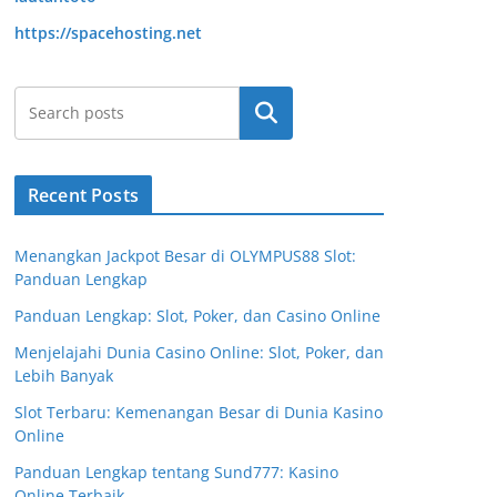
https://spacehosting.net
Search
Recent Posts
Menangkan Jackpot Besar di OLYMPUS88 Slot:
Panduan Lengkap
Panduan Lengkap: Slot, Poker, dan Casino Online
Menjelajahi Dunia Casino Online: Slot, Poker, dan
Lebih Banyak
Slot Terbaru: Kemenangan Besar di Dunia Kasino
Online
Panduan Lengkap tentang Sund777: Kasino
Online Terbaik